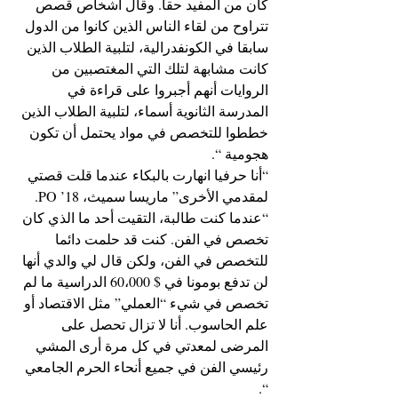
كان من المفيد حقا. وقال أشخاص قصص 
تتراوح من لقاء الناس الذين كانوا من الدول 
سابقا في الكونفدرالية، لتلبية الطلاب الذين 
كانت مشابهة لتلك التي المغتصبين من 
الروايات أنهم أجبروا على قراءة في 
المدرسة الثانوية أسماء، لتلبية الطلاب الذين 
خططوا للتخصص في مواد يحتمل أن تكون 
هجومية “.
“أنا حرفيا انهارت بالبكاء عندما قلت قصتي 
لمقدمي الأخرى” ماريسا سميث، PO ’18. 
“عندما كنت طالبة، التقيت أحد ما الذي كان 
تخصص في الفن. كنت قد حلمت دائما 
للتخصص في الفن، ولكن قال لي والدي أنها 
لن تدفع بومونا في $ 60،000 الدراسية ما لم 
تخصص في شيء “العملي” مثل الاقتصاد أو 
علم الحاسوب. أنا لا تزال تحصل على 
المرضى لمعدتي في كل مرة أرى المشي 
رئيسي الفن في جميع أنحاء الحرم الجامعي 
“.