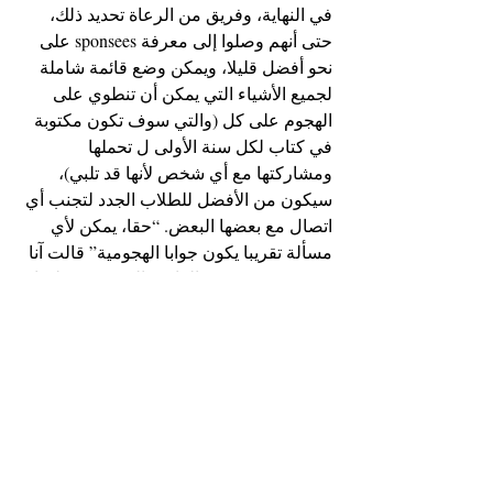
في النهاية، وفريق من الرعاة تحديد ذلك، 
حتى أنهم وصلوا إلى معرفة sponsees على 
نحو أفضل قليلا، ويمكن وضع قائمة شاملة 
لجميع الأشياء التي يمكن أن تنطوي على 
الهجوم على كل (والتي سوف تكون مكتوبة 
في كتاب لكل سنة الأولى ل تحملها 
ومشاركتها مع أي شخص لأنها قد تلبي)، 
سيكون من الأفضل للطلاب الجدد لتجنب أي 
اتصال مع بعضها البعض. “حقا، يمكن لأي 
مسألة تقريبا يكون جوابا الهجومية” قالت آنا 
رودريغيز، PO ’17، الراعي الرئيسي. “ولهذا 
السبب، فإننا نشجع السنوات الأولى بعدم 
التحدث الى بعضهم البعض في هذا الوقت.”
(My PLC is English, but yours may not be. 
If you’d like to read this article in German, 
please click 
here
.)