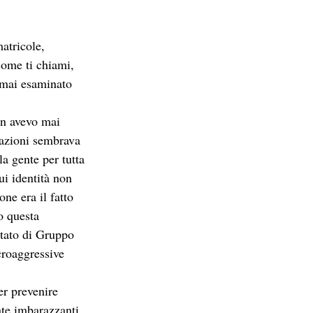
atricole, 
come ti chiami, 
 mai esaminato 
on avevo mai 
razioni sembrava 
a gente per tutta 
ui identità non 
ne era il fatto 
o questa 
itato di Gruppo 
roaggressive 
r prevenire 
nte imbarazzanti 