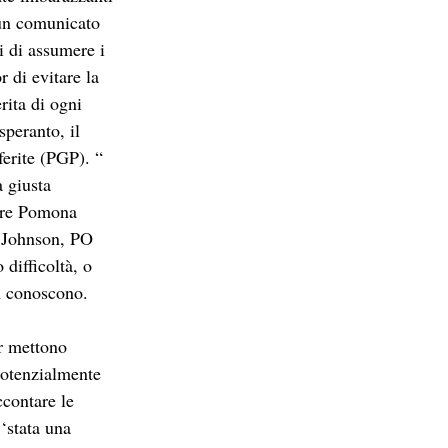
 un comunicato 
i di assumere i 
r di evitare la 
rita di ogni 
peranto, il 
ferite (PGP). “
 giusta 
ere Pomona 
e Johnson, PO 
difficoltà, o 
n conoscono. 
r mettono 
potenzialmente 
contare le 
‘stata una 