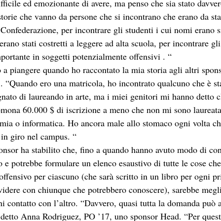
fficile ed emozionante di avere, ma penso che sia stato davvero
torie che vanno da persone che si incontrano che erano da sta
onfederazione, per incontrare gli studenti i cui nomi erano si
rano stati costretti a leggere ad alta scuola, per incontrare gli
portante in soggetti potenzialmente offensivi . “
 a piangere quando ho raccontato la mia storia agli altri spons
 “Quando ero una matricola, ho incontrato qualcuno che è sta
nato di laureando in arte, ma i miei genitori mi hanno detto 
mona 60.000 $ di iscrizione a meno che non mi sono laureata 
ia o informatica. Ho ancora male allo stomaco ogni volta ch
in giro nel campus. “
ponsor ha stabilito che, fino a quando hanno avuto modo di con
 e potrebbe formulare un elenco esaustivo di tutte le cose ch
ffensivo per ciascuno (che sarà scritto in un libro per ogni p
ividere con chiunque che potrebbero conoscere), sarebbe megli
ni contatto con l’altro. “Davvero, quasi tutta la domanda può 
a detto Anna Rodriguez, PO ’17, uno sponsor Head. “Per quest