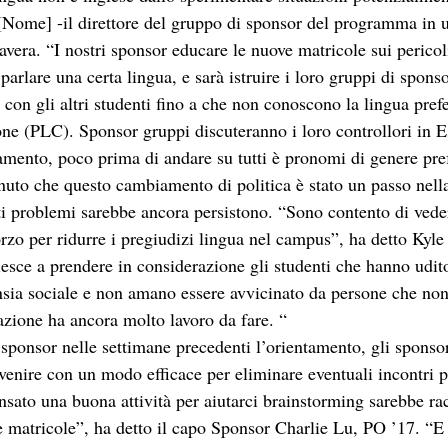
[Nome] -il direttore del gruppo di sponsor del programma in
mavera. “I nostri sponsor educare le nuove matricole sui pericol
arlare una certa lingua, e sarà istruire i loro gruppi di sponso
on gli altri studenti fino a che non conoscono la lingua prefe
ne (PLC). Sponsor gruppi discuteranno i loro controllori in Es
amento, poco prima di andare su tutti è pronomi di genere pre
nuto che questo cambiamento di politica è stato un passo nella
ti problemi sarebbe ancora persistono. “Sono contento di ved
orzo per ridurre i pregiudizi lingua nel campus”, ha detto Kyl
sce a prendere in considerazione gli studenti che hanno udito 
nsia sociale e non amano essere avvicinato da persone che no
zione ha ancora molto lavoro da fare. “
sponsor nelle settimane precedenti l’orientamento, gli sponso
 venire con un modo efficace per eliminare eventuali incontri 
sato una buona attività per aiutarci brainstorming sarebbe rac
 matricole”, ha detto il capo Sponsor Charlie Lu, PO ’17. “E 