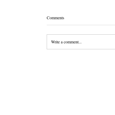
Comments
Write a comment...
Pomona and Campus Safety
Chase Seniors Across Claremont
to Stop Their Graduation
Celebration
About Us
Founded in 1996, The Claremon
Independent is the only fully
independent student publication
the Claremont Colleges.