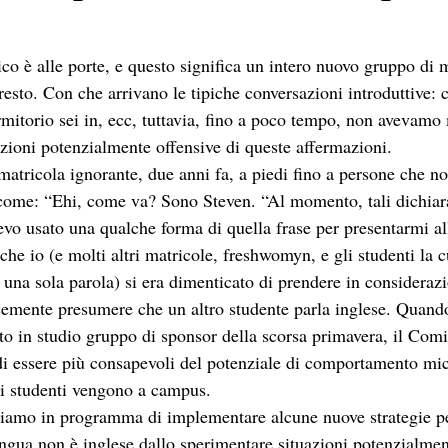
o è alle porte, e questo significa un intero nuovo gruppo di m
resto. Con che arrivano le tipiche conversazioni introduttive: 
rmitorio sei in, ecc, tuttavia, fino a poco tempo, non avevamo
azioni potenzialmente offensive di queste affermazioni.
matricola ignorante, due anni fa, a piedi fino a persone che n
 come: “Ehi, come va? Sono Steven. “Al momento, tali dichia
vo usato una qualche forma di quella frase per presentarmi all
che io (e molti altri matricole, freshwomyn, e gli studenti la c
 una sola parola) si era dimenticato di prendere in considerazio
emente presumere che un altro studente parla inglese. Quand
o in studio gruppo di sponsor della scorsa primavera, il Com
i essere più consapevoli del potenziale di comportamento mic
i studenti vengono a campus.
biamo in programma di implementare alcune nuove strategie pe
lingua non è inglese dallo sperimentare situazioni potenzialme