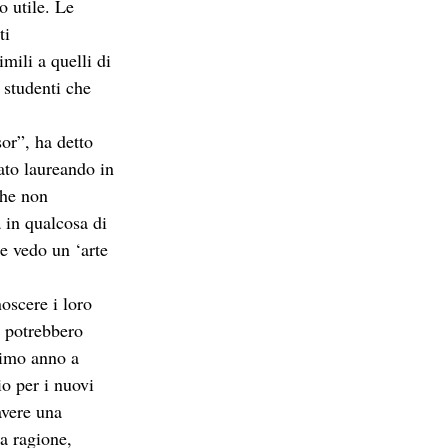
 utile. Le 
ti 
mili a quelli di 
 studenti che 
or”, ha detto 
to laureando in 
che non 
in qualcosa di 
e vedo un ‘arte 
oscere i loro 
e potrebbero 
rimo anno a 
o per i nuovi 
avere una 
a ragione, 