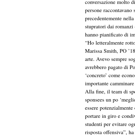
conversazione molto di
persone raccontavano s
precedentemente nella C
stupratori dai romanzi e
hanno pianificato di im
“Ho letteralmente rotto
Marissa Smith, PO ’18.
arte. Avevo sempre sog
avrebbero pagato di Po
‘concreto’ come econom
importante camminare 
Alla fine, il team di s
sponsees un po ‘meglio
essere potenzialmente o
portare in giro e cond
studenti per evitare og
risposta offensiva”, h