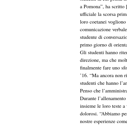
a Pomona”, ha scritto 
ufficiale la scorsa pri
loro coetanei vogliono p
comunicazione verbale c
studente di conversazio
primo giorno di orient
Gli studenti hanno rite
direzione, ma che mol
finalmente fare uno sf
’16. “Ma ancora non rie
studenti che hanno l’a
Penso che l’amministra
Durante l’allenamento 
insieme le loro teste a
dolorosi. “Abbiamo pen
nostre esperienze come